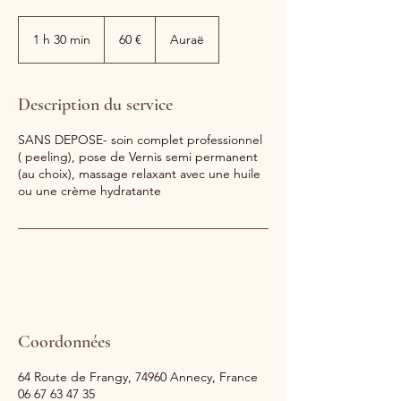
60
euros
1 h 30 min
1
60 €
Auraë
3
0
m
Description du service
i
n
SANS DEPOSE- soin complet professionnel
( peeling), pose de Vernis semi permanent
(au choix), massage relaxant avec une huile
ou une crème hydratante
Coordonnées
64 Route de Frangy, 74960 Annecy, France
06 67 63 47 35