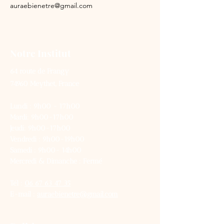
auraebienetre@gmail.com
Notre Institut
64 route de Frangy
74960 Meythet, France
Lundi : 9h00 - 17h00
Mardi: 9h00-17h00
Jeudi: 9h00-17h00
Vendredi : 9h00-19h00
Samedi : 9h00- 14h00
Mercredi & Dimanche : Fermé
Tél :
06 67 63 47 35
E-mail :
auraebienetre@gmail.com